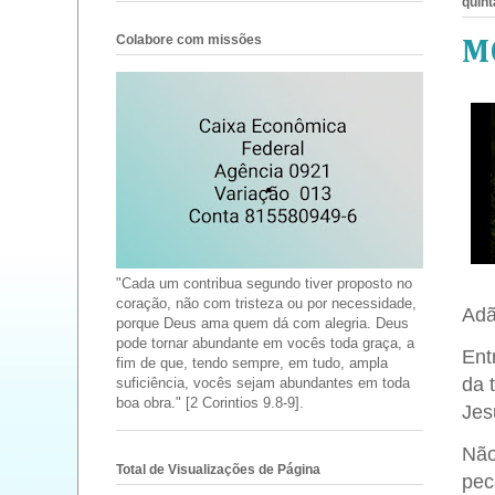
quint
Colabore com missões
M
"Cada um contribua segundo tiver proposto no
coração, não com tristeza ou por necessidade,
Adã
porque Deus ama quem dá com alegria. Deus
pode tornar abundante em vocês toda graça, a
Ent
fim de que, tendo sempre, em tudo, ampla
da 
suficiência, vocês sejam abundantes em toda
boa obra." [2 Corintios 9.8-9].
Jes
Não
Total de Visualizações de Página
pec