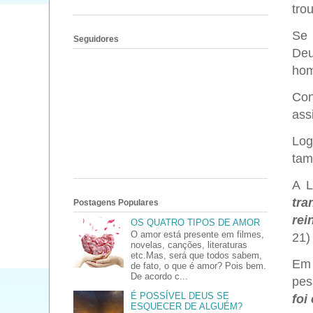
trou
Se 
Seguidores
Deu
hom
Con
ass
Log
tam
A L
tra
Postagens Populares
rei
OS QUATRO TIPOS DE AMOR
O amor está presente em filmes,
21)
novelas, canções, literaturas
etc.Mas, será que todos sabem,
Em 
de fato, o que é amor? Pois bem.
De acordo c...
pes
É POSSÍVEL DEUS SE
foi
ESQUECER DE ALGUÉM?