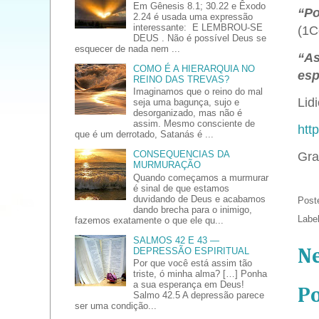
Em Gênesis 8.1; 30.22 e Êxodo
“Po
2.24 é usada uma expressão
interessante: E LEMBROU-SE
(1C
DEUS . Não é possível Deus se
esquecer de nada nem ...
“As
COMO É A HIERARQUIA NO
esp
REINO DAS TREVAS?
Imaginamos que o reino do mal
Lidi
seja uma bagunça, sujo e
desorganizado, mas não é
assim. Mesmo consciente de
htt
que é um derrotado, Satanás é ...
CONSEQUENCIAS DA
Gra
MURMURAÇÃO
Quando começamos a murmurar
é sinal de que estamos
duvidando de Deus e acabamos
Post
dando brecha para o inimigo,
Labe
fazemos exatamente o que ele qu...
SALMOS 42 E 43 —
DEPRESSÃO ESPIRITUAL
N
Por que você está assim tão
triste, ó minha alma? […] Ponha
a sua esperança em Deus!
P
Salmo 42.5 A depressão parece
ser uma condição...