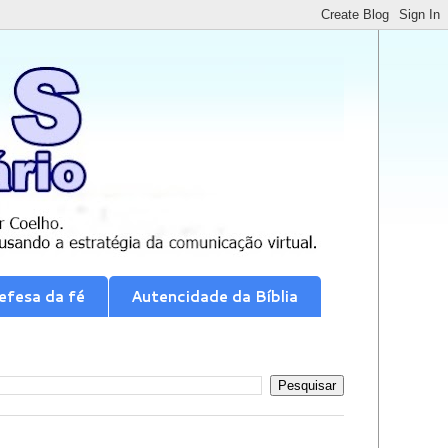
efesa da fé
Autencidade da Bíblia