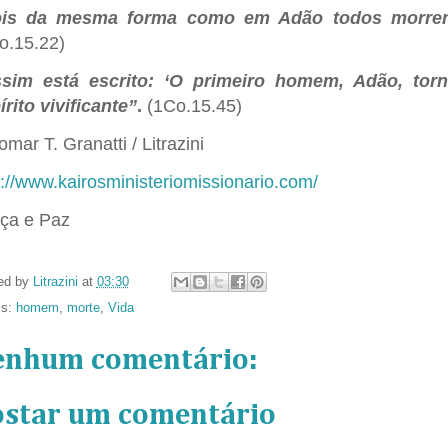
is da mesma forma como em Adão todos morrem, 
o.15.22)
sim está escrito: ‘O primeiro homem, Adão, torn
írito vivificante”
.
(1Co.15.45)
omar T. Granatti / Litrazini
p://www.kairosministeriomissionario.com/
ça e Paz
ed by
Litrazini
at
03:30
ls:
homem
,
morte
,
Vida
enhum comentário:
ostar um comentário