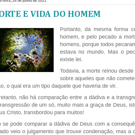
a-feira, 24 de junho de 2021
ORTE E VIDA DO HOMEM
Portanto, da mesma forma 
homem, e pelo pecado a mort
homens, porque todos pecaram;
estava no mundo. Mas o pec
existe lei.
Todavia, a morte reinou desd
sobre aqueles que não comete
o, o qual era um tipo daquele que haveria de vir.
retanto, não há comparação entre a dádiva e a transg
transgressão de um só, muito mais a graça de Deus, is
us Cristo, transbordou para muitos!
 se pode comparar a dádiva de Deus com a consequ
ado veio o julgamento que trouxe condenação, mas a d