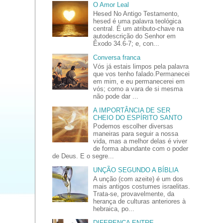
O Amor Leal
Hesed No Antigo Testamento,
hesed é uma palavra teológica
central. É um atributo-chave na
autodescrição do Senhor em
Êxodo 34.6-7; e, con...
Conversa franca
Vós já estais limpos pela palavra
que vos tenho falado.Permanecei
em mim, e eu permanecerei em
vós; como a vara de si mesma
não pode dar ...
A IMPORTÂNCIA DE SER
CHEIO DO ESPÍRITO SANTO
Podemos escolher diversas
maneiras para seguir a nossa
vida, mas a melhor delas é viver
de forma abundante com o poder
de Deus. E o segre...
UNÇÃO SEGUNDO A BÍBLIA
A unção (com azeite) é um dos
mais antigos costumes israelitas.
Trata-se, provavelmente, da
herança de culturas anteriores à
hebraica, po...
DIFERENÇA ENTRE