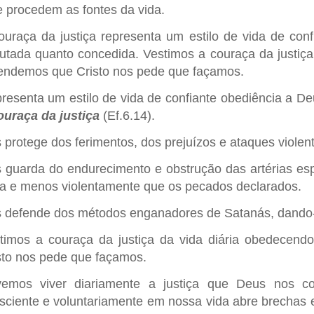
e procedem as fontes da vida.
ouraça da justiça representa um estilo de vida de conf
utada quanto concedida. Vestimos a couraça da justiça
endemos que Cristo nos pede que façamos.
resenta um estilo de vida de confiante obediência a D
ouraça da justiça
(Ef.6.14).
 protege dos ferimentos, dos prejuízos e ataques violen
 guarda do endurecimento e obstrução das artérias espi
ta e menos violentamente que os pecados declarados.
 defende dos métodos enganadores de Satanás, dando-
timos a couraça da justiça da vida diária obedecend
sto nos pede que façamos.
emos viver diariamente a justiça que Deus nos co
sciente e voluntariamente em nossa vida abre brechas 