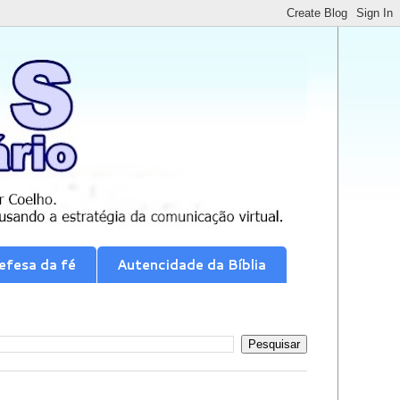
efesa da fé
Autencidade da Bíblia