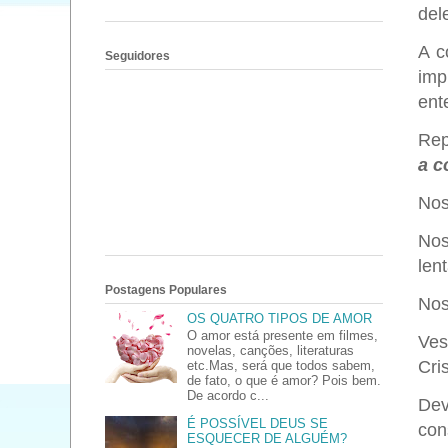
del
A c
Seguidores
imp
ent
Rep
a c
Nos
Nos
len
Postagens Populares
Nos
OS QUATRO TIPOS DE AMOR
O amor está presente em filmes,
Ves
novelas, canções, literaturas
Cri
etc.Mas, será que todos sabem,
de fato, o que é amor? Pois bem.
De acordo c...
Dev
É POSSÍVEL DEUS SE
con
ESQUECER DE ALGUÉM?