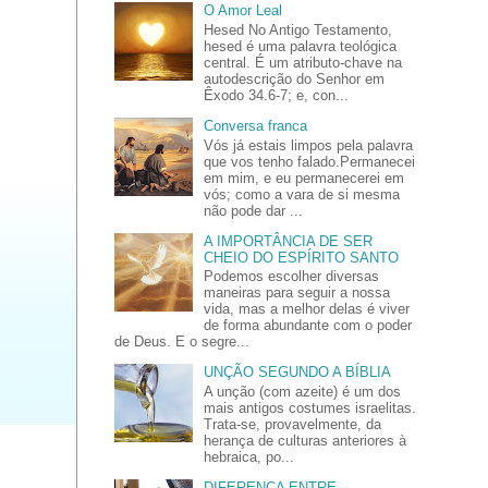
O Amor Leal
Hesed No Antigo Testamento,
hesed é uma palavra teológica
central. É um atributo-chave na
autodescrição do Senhor em
Êxodo 34.6-7; e, con...
Conversa franca
Vós já estais limpos pela palavra
que vos tenho falado.Permanecei
em mim, e eu permanecerei em
vós; como a vara de si mesma
não pode dar ...
A IMPORTÂNCIA DE SER
CHEIO DO ESPÍRITO SANTO
Podemos escolher diversas
maneiras para seguir a nossa
vida, mas a melhor delas é viver
de forma abundante com o poder
de Deus. E o segre...
UNÇÃO SEGUNDO A BÍBLIA
A unção (com azeite) é um dos
mais antigos costumes israelitas.
Trata-se, provavelmente, da
herança de culturas anteriores à
hebraica, po...
DIFERENÇA ENTRE