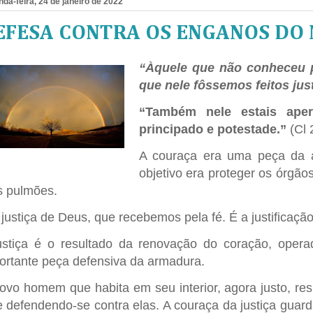
da-feira, 24 de janeiro de 2022
EFESA CONTRA OS ENGANOS DO
“Àquele que não conheceu p
que nele fôssemos feitos ju
“Também nele estais ape
principado e potestade.”
(Cl 
A couraça era uma peça da 
objetivo era proteger os órgãos
s pulmões.
 justiça de Deus, que recebemos pela fé. É a justificaç
ustiça é o resultado da renovação do coração, opera
ortante peça defensiva da armadura.
ovo homem que habita em seu interior, agora justo, resi
e defendendo-se contra elas. A couraça da justiça guard