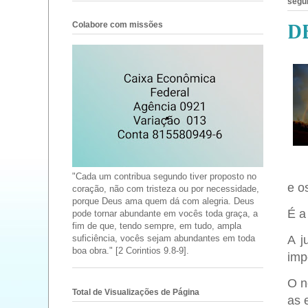
segun
Colabore com missões
D
"Cada um contribua segundo tiver proposto no
e o
coração, não com tristeza ou por necessidade,
porque Deus ama quem dá com alegria. Deus
É a
pode tornar abundante em vocês toda graça, a
fim de que, tendo sempre, em tudo, ampla
A j
suficiência, vocês sejam abundantes em toda
boa obra." [2 Corintios 9.8-9].
imp
O n
Total de Visualizações de Página
as 