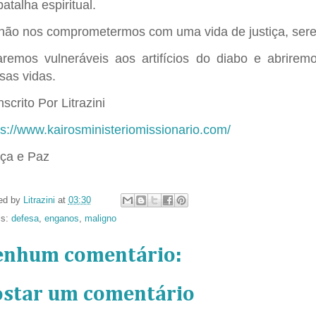
atalha espiritual.
não nos comprometermos com uma vida de justiça, seremo
aremos vulneráveis aos artifícios do diabo e abrire
sas vidas.
scrito Por Litrazini
ps://www.kairosministeriomissionario.com/
ça e Paz
ed by
Litrazini
at
03:30
ls:
defesa
,
enganos
,
maligno
enhum comentário:
ostar um comentário