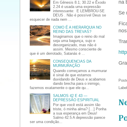
na b
Em Gênesis 8.1; 30.22 e Êxodo
2.24 é usada uma expressão
interessante: E LEMBROU-SE
Se 
DEUS . Não é possível Deus se
esquecer de nada nem ...
Fic
COMO É A HIERARQUIA NO
nos
REINO DAS TREVAS?
Imaginamos que o reino do mal
seja uma bagunça, sujo e
Tran
desorganizado, mas não é
assim. Mesmo consciente de
htt
que é um derrotado, Satanás é ...
CONSEQUENCIAS DA
Gra
MURMURAÇÃO
Quando começamos a murmurar
é sinal de que estamos
duvidando de Deus e acabamos
Post
dando brecha para o inimigo,
fazemos exatamente o que ele qu...
Labe
SALMOS 42 E 43 —
DEPRESSÃO ESPIRITUAL
N
Por que você está assim tão
triste, ó minha alma? […] Ponha
a sua esperança em Deus!
P
Salmo 42.5 A depressão parece
ser uma condição...