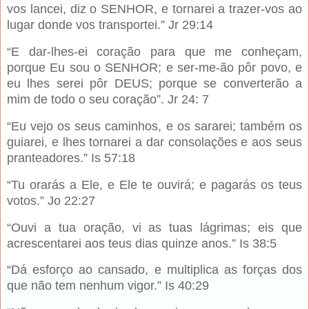
vos lancei, diz o SENHOR, e tornarei a trazer-vos ao
lugar donde vos transportei.” Jr 29:14
“E dar-lhes-ei coração para que me conheçam,
porque Eu sou o SENHOR; e ser-me-ão pôr povo, e
eu lhes serei pôr DEUS; porque se converterão a
mim de todo o seu coração”. Jr 24: 7
“Eu vejo os seus caminhos, e os sararei; também os
guiarei, e lhes tornarei a dar consolações e aos seus
pranteadores.” Is 57:18
“Tu orarás a Ele, e Ele te ouvirá; e pagarás os teus
votos.” Jo 22:27
“Ouvi a tua oração, vi as tuas lágrimas; eis que
acrescentarei aos teus dias quinze anos.” Is 38:5
“Dá esforço ao cansado, e multiplica as forças dos
que não tem nenhum vigor.” Is 40:29