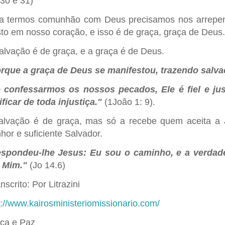
 30 e 31)
a termos comunhão com Deus precisamos nos arrepen
sto em nosso coração, e isso é de graça, graça de Deus.
alvação é de graça, e a graça é de Deus.
rque a graça de Deus se manifestou, trazendo salva
 confessarmos os nossos pecados, Ele é fiel e ju
ificar de toda injustiça."
(1João 1: 9).
alvação é de graça, mas só a recebe quem aceita a
hor e suficiente Salvador.
spondeu-lhe Jesus: Eu sou o caminho, e a verdade
 Mim."
(Jo 14.6)
nscrito: Por Litrazini
p://www.kairosministeriomissionario.com/
ça e Paz