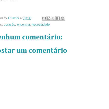
ed by
Litrazini
at
03:30
ls:
coração
,
encontrar
,
necessidade
enhum comentário:
ostar um comentário