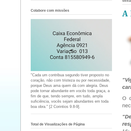
sexta
Colabore com missões
A
"Cada um contribua segundo tiver proposto no
"Vi
coração, não com tristeza ou por necessidade,
porque Deus ama quem dá com alegria. Deus
car
pode tornar abundante em vocês toda graça, a
fim de que, tendo sempre, em tudo, ampla
O d
suficiência, vocês sejam abundantes em toda
nec
boa obra." [2 Corintios 9.8-9].
"De
res
Total de Visualizações de Página