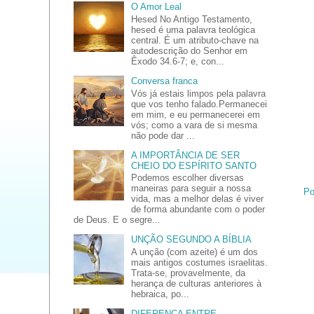
O Amor Leal
Hesed No Antigo Testamento,
hesed é uma palavra teológica
central. É um atributo-chave na
autodescrição do Senhor em
Êxodo 34.6-7; e, con...
Conversa franca
Vós já estais limpos pela palavra
que vos tenho falado.Permanecei
em mim, e eu permanecerei em
vós; como a vara de si mesma
não pode dar ...
A IMPORTÂNCIA DE SER
CHEIO DO ESPÍRITO SANTO
Podemos escolher diversas
maneiras para seguir a nossa
Po
vida, mas a melhor delas é viver
de forma abundante com o poder
de Deus. E o segre...
UNÇÃO SEGUNDO A BÍBLIA
A unção (com azeite) é um dos
mais antigos costumes israelitas.
Trata-se, provavelmente, da
herança de culturas anteriores à
hebraica, po...
DIFERENÇA ENTRE