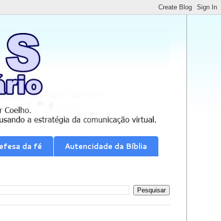
efesa da fé
Autencidade da Bíblia